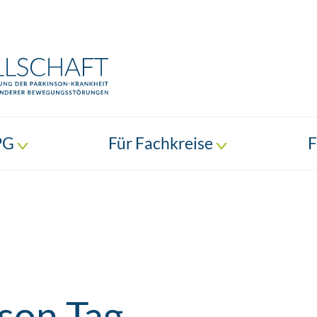
PG
Für Fachkreise
F
son Tag